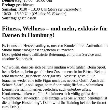
Donnerstag:
15:00 – 20:00 Uhr
Freitag:
geschlossen
Samstag:
10:30 – 13:30 Uhr (
März bis September
)
10:30 – 15:30 Uhr (
Oktober bis Februar
)
Sonntag
: geschlossen
Fitness, Wellness – und mehr, exklusiv für
Damen in Homburg!
Es ist uns ein Herzensanliegen, unseren Kunden ihren Aufenthalt im
Studio immer möglichst angenehm zu machen.
Dazu gehört eine qualifizierte Betreuung, ein prima Service und
absolute Sauberkeit.
Wir wollen, dass Sie sich bei uns rundum wohl fühlen. Beim Sport,
beim Relaxen, beim gemütlichen Zusammensein im Bistro. Bei uns
wird niemand „belächelt“ oder gar ins „Abseits“ gestellt. Sie
brauchen weder eine tolle Figur noch das neueste Outfit. Auch der
Schweiß darf, ja soll sogar, beim Sport ruhig fließen – schminken
können Sie sich hinterher. Jegliches, auch unterbewußtes,
Konkurrenzdenken entfällt. Sie können sich völlig gelöst dem
Wesentlichen zuwenden. Das einzige was Sie wirklich benötigen ist
die „richtige Einstellung“. Dann wird Ihr Training bei uns bestimmt
zum Erfolg.